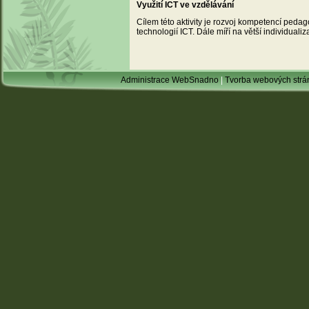
Využití ICT ve vzdělávání
Cílem této aktivity je rozvoj kompetencí peda
technologií ICT. Dále míří na větší individualiz
Administrace WebSnadno
|
Tvorba webových str