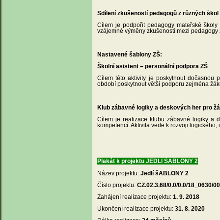
Sdílení zkušeností pedagogů z různých ško
Cílem je podpořit pedagogy mateřské školy v
vzájemné výměny zkušeností mezi pedagogy z
Nastavené šablony ZŠ:
Školní asistent – personální podpora ZŠ
Cílem této aktivity je poskytnout dočasnou 
období poskytnout větší podporu zejména ž
Klub zábavné logiky a deskových her pro ž
Cílem je realizace klubu zábavné logiky a d
kompetencí. Aktivita vede k rozvoji logického,
Plakát k projektu JEDLÍ ŚABLONY 2
Název projektu:
Jedlí šABLONY 2
Číslo projektu:
CZ.02.3.68/0.0/0.0/18_0630/0
Zahájení realizace projektu:
1. 9. 2018
Ukončení realizace projektu:
31. 8. 2020