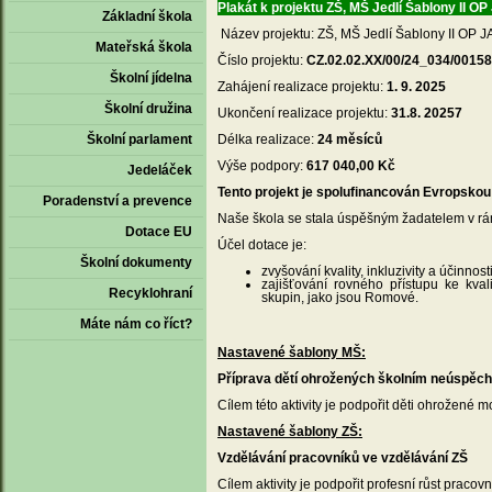
Plakát k projektu ZŠ, MŠ Jedlí Šablony II O
Základní škola
Název projektu: ZŠ, MŠ Jedlí Šablony II OP J
Mateřská škola
Číslo projektu:
CZ.02.02.XX/00/24_034/0015
Školní jídelna
Zahájení realizace projektu:
1. 9. 2025
Školní družina
Ukončení realizace projektu:
31.8. 20257
Školní parlament
Délka realizace:
24 měsíců
Výše podpory:
617 040
,00 K
č
Jedeláček
Tento projekt je spolufinancován Evropskou 
Poradenství a prevence
Naše škola se stala úspěšným žadatelem v rá
Dotace EU
Účel dotace je:
Školní dokumenty
zvyšování kvality, inkluzivity a účinno
zajišťování rovného přístupu ke kva
Recyklohraní
skupin, jako jsou Romové.
Máte nám co říct?
Nastavené šablony MŠ:
Příprava dětí ohrožených školním neúspěc
Cílem této aktivity je podpořit děti ohrožen
Nastavené šablony ZŠ:
Vzdělávání pracovníků ve vzdělávání ZŠ
Cílem aktivity je podpořit profesní růst praco