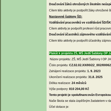
Doučování žáků ohrožených školním neúsp
Cílem této aktivity je podpořit žáky ohrožen
Nastavené šablony ŠD:
Vzdělávání pracovníků ve vzdělávání ŠD/ŠK
Cílem aktivity je podpořit profesní růst praco
Doučování účastníků zájmového vzděláván
Cílem této aktivity je podpořit účastníky zá
Plakát k projektu ZŠ, MŠ Jedlí Šablony OP 
Název projektu: ZŠ, MŠ Jedlí Šablony I OP J
Číslo projektu:
CZ.02.02.XX/00/22_002/0006
Zahájení realizace projektu:
1. 9. 2023
Ukončení realizace projektu:
31.8. 2025
Délka realizace:
24 měsíců
Výše podpory:
810 204,00 Kč
Tento projekt je spolufinancován Evropskou 
Naše škola se stala úspěšným žadatelem v rá
Účel dotace je: