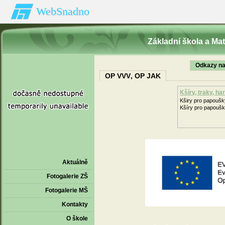
WebSnadno
Základní škola a Ma
Odkazy na
OP VVV‚ OP JAK
Kšíry, traky, h
Kširy pro papoušk
Kšíry pro papoušky
Aktuálně
Fotogalerie ZŠ
Fotogalerie MŠ
Kontakty
O škole