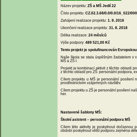
Název projektu:
ZŠ a MŠ Jedlí 22
Číslo projektu:
CZ.02.3.68/0.0/0.0/16_022/00
Zahájení realizace projektu:
1. 9. 2016
Ukončení realizace projektu:
31. 8. 2018
Délka realizace:
24 měsíců
Výše podpory:
489 521,00 Kč
Tento projekt je spolufinancován Evropskou 
Naše škola se stala úspěšným žadatelem v 
MŠ a ZŠ I.
Projekt je kombinací aktivit z těchto oblastí
z těchto oblastí pro ZŠ: personální podpora, ex
Cílem projektu u MŠ je personální posílení 
prostřednictvím vzájemných návštěv.
Cílem projektu u ZŠ je personální posílení naš
her.
Nastavené šablony MŠ:
Školní asistent – personální podpora MŠ
Cílem této aktivity je poskytnout dočasnou 
období poskytnout větší podporu zejména d