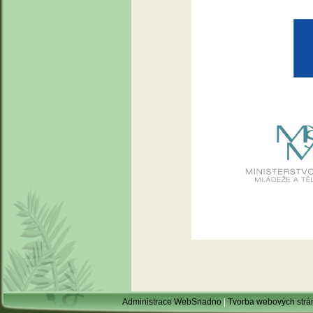
Administrace WebSnadno
|
Tvorba webových str