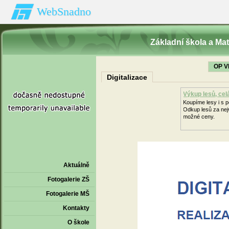
WebSnadno
Základní škola a Ma
OP V
Digitalizace
Výkup lesů, ce
Koupíme lesy i s
Odkup lesů za nej
možné ceny.
Aktuálně
Fotogalerie ZŠ
Fotogalerie MŠ
Kontakty
O škole