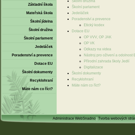
Školní družina
Základní škola
Školní parlament
Mateřská škola
Jedeláček
Poradenství a prevence
Školní jídelna
Etický kodex
Školní družina
Dotace EU
OP VVV‚ OP JAK
Školní parlament
OP VK
Jedeláček
Odkazy na videa
Poradenství a prevence
Nástroj pro oživení a odolnost
Přírodní zahrada školy Jedlí
Dotace EU
Digitalizace
Školní dokumenty
Školní dokumenty
Recyklohraní
Recyklohraní
Máte nám co říct?
Máte nám co říct?
Administrace WebSnadno
|
Tvorba webových str