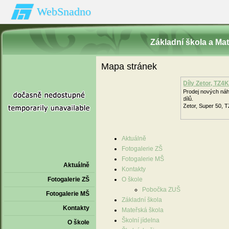
WebSnadno
Základní škola a Ma
Mapa stránek
Díly Zetor, TZ4
Prodej nových ná
dílů.
Zetor, Super 50, 
Aktuálně
Fotogalerie ZŠ
Fotogalerie MŠ
Aktuálně
Kontakty
Fotogalerie ZŠ
O škole
Pobočka ZUŠ
Fotogalerie MŠ
Základní škola
Kontakty
Mateřská škola
Školní jídelna
O škole