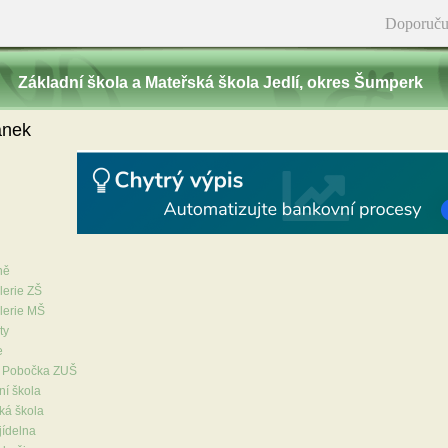
Doporuču
Základní škola a Mateřská škola Jedlí‚ okres Šumperk
ánek
ně
lerie ZŠ
lerie MŠ
ty
e
Pobočka ZUŠ
ní škola
ká škola
jídelna