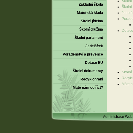
Školní
Základní škola
Školní
Mateřská škola
Jedelá
Porade
Školní jídelna
Školní družina
Dotac
Školní parlament
Jedeláček
Poradenství a prevence
Dotace EU
Školní dokumenty
Školní
Recykl
Recyklohraní
Máte n
Máte nám co říct?
Administrace We