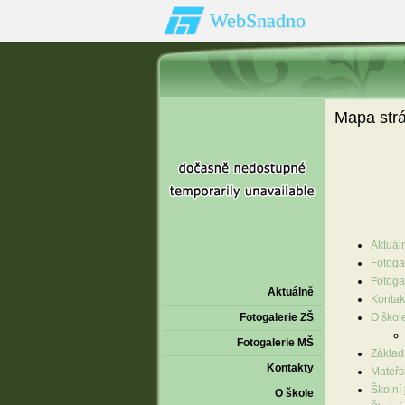
WebSnadno
Mapa str
Aktuál
Fotoga
Fotoga
Aktuálně
Kontak
Fotogalerie ZŠ
O škol
Fotogalerie MŠ
Základ
Kontakty
Mateřs
Školní 
O škole